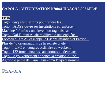
GAPOLA | AUTORISATION N°0041/HAAC/12-2021/PL/P
Flash
Togo : cinq ans d’efforts pour rendre les...
Togo : IADSS ouvre ses inscriptions et renforce...
Machine à foufou : une invention togolaise au...
Togo : Gal Dimini Allahare diligente une enquête...
Football : Tata Avlessi appelle Gianni Infantino et Patrice...
Plus de 40 organisations de la société civile...
Togo : l’UFC en congrès ordinaire ce weekend...
Togo : 132 fonctionnaires sanctionnés en deux ans
Togo : le gouvernement annonce la création d’une...
Agropole pilote de Kara : Anakoma Bikpéta nommé...