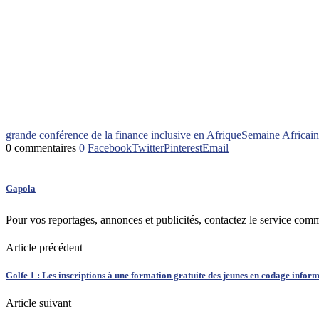
grande conférence de la finance inclusive en Afrique
Semaine Africai
0 commentaires
0
Facebook
Twitter
Pinterest
Email
Gapola
Pour vos reportages, annonces et publicités, contactez le service com
Article précédent
Golfe 1 : Les inscriptions à une formation gratuite des jeunes en codage infor
Article suivant