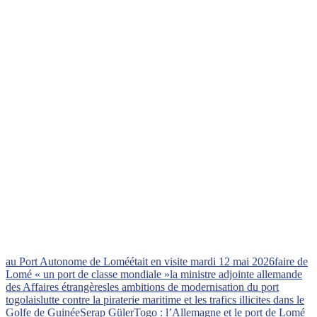
au Port Autonome de Lomé
était en visite mardi 12 mai 2026
faire de
Lomé « un port de classe mondiale »
la ministre adjointe allemande
des Affaires étrangères
les ambitions de modernisation du port
togolais
lutte contre la piraterie maritime et les trafics illicites dans le
Golfe de Guinée
Serap Güler
Togo : l’Allemagne et le port de Lomé