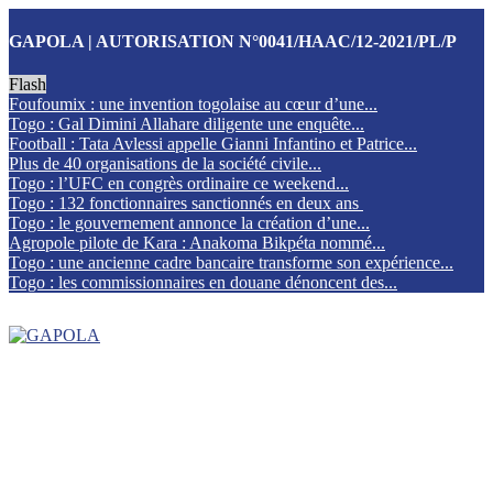
GAPOLA | AUTORISATION N°0041/HAAC/12-2021/PL/P
Flash
Foufoumix : une invention togolaise au cœur d’une...
Togo : Gal Dimini Allahare diligente une enquête...
Football : Tata Avlessi appelle Gianni Infantino et Patrice...
Plus de 40 organisations de la société civile...
Togo : l’UFC en congrès ordinaire ce weekend...
Togo : 132 fonctionnaires sanctionnés en deux ans
Togo : le gouvernement annonce la création d’une...
Agropole pilote de Kara : Anakoma Bikpéta nommé...
Togo : une ancienne cadre bancaire transforme son expérience...
Togo : les commissionnaires en douane dénoncent des...