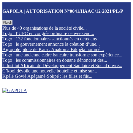
GAPOLA | AUTORISATION N°0041/HAAC/12-2021/PL/P
Flash
Plus de 40 organisations de la société civile...
Togo : l’UFC en congrès ordinaire ce weekend...
Togo : 132 fonctionnaires sanctionnés en deux ans
Togo : le gouvernement annonce la création d’une...
Agropole pilote de Kara : Anakoma Bikpéta nommé...
Togo : une ancienne cadre bancaire transforme son expérience...
Togo : les commissionnaires en douane dénoncent des...
L’Institut Africain de Développement Sanitaire et Social ouvre...
C’kool dévoile une nouvelle bouteille et mise sur...
Kpélé Govié Apégamé-Sokpé : les filles et fils...