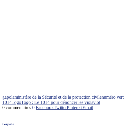
gapola
ministère de la Sécurité et de la protection civile
numéro vert
1014
Togo
Togo : Le 1014 pour dénoncer les viols
viol
0 commentaires
0
Facebook
Twitter
Pinterest
Email
Gapola