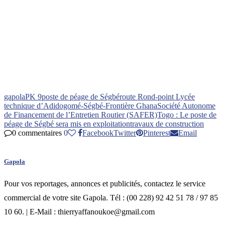
gapola
PK 9
poste de péage de Ségbé
route Rond-point Lycée
technique d’Adidogomé-Ségbé-Frontière Ghana
Société Autonome
de Financement de l’Entretien Routier (SAFER)
Togo : Le poste de
péage de Ségbé sera mis en exploitation
travaux de construction
0 commentaires
0
Facebook
Twitter
Pinterest
Email
Gapola
Pour vos reportages, annonces et publicités, contactez le service
commercial de votre site Gapola. Tél : (00 228) 92 42 51 78 / 97 85
10 60. | E-Mail : thierryaffanoukoe@gmail.com