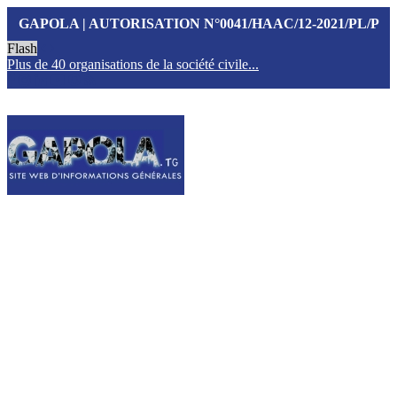
GAPOLA | AUTORISATION N°0041/HAAC/12-2021/PL/P
Flash
Plus de 40 organisations de la société civile...
T