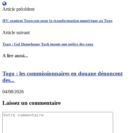
Article précédent
IFC soutient Togocom pour la transformation numérique au Togo
Article suivant
Togo : Gal Damehame Yark monte une police des eaux
A lire aussi...
Togo : les commissionnaires en douane dénoncent
des...
0
04/08/2026
Laissez un commentaire