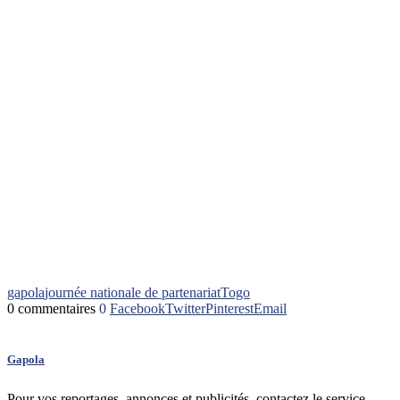
gapola
journée nationale de partenariat
Togo
0 commentaires
0
Facebook
Twitter
Pinterest
Email
Gapola
Pour vos reportages, annonces et publicités, contactez le service