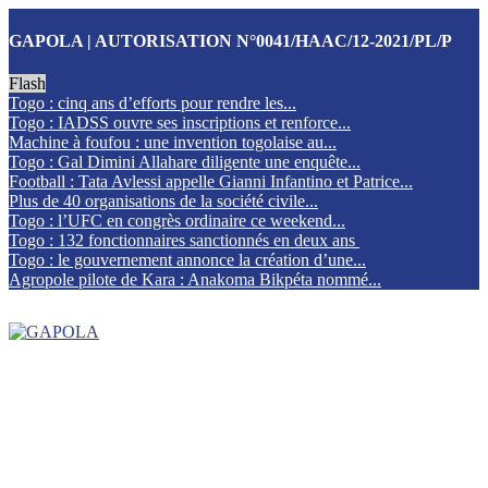
GAPOLA | AUTORISATION N°0041/HAAC/12-2021/PL/P
Flash
Togo : cinq ans d’efforts pour rendre les...
Togo : IADSS ouvre ses inscriptions et renforce...
Machine à foufou : une invention togolaise au...
Togo : Gal Dimini Allahare diligente une enquête...
Football : Tata Avlessi appelle Gianni Infantino et Patrice...
Plus de 40 organisations de la société civile...
Togo : l’UFC en congrès ordinaire ce weekend...
Togo : 132 fonctionnaires sanctionnés en deux ans
Togo : le gouvernement annonce la création d’une...
Agropole pilote de Kara : Anakoma Bikpéta nommé...