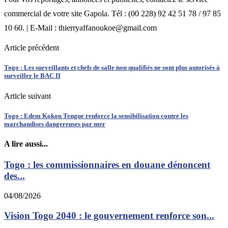
commercial de votre site Gapola. Tél : (00 228) 92 42 51 78 / 97 85
10 60. | E-Mail : thierryaffanoukoe@gmail.com
Article précédent
Togo : Les surveillants et chefs de salle non qualifiés ne sont plus autorisés à
surveiller le BAC II
Article suivant
Togo : Edem Kokou Tengue renforce la sensibilisation contre les
marchandises dangereuses par mer
A lire aussi...
Togo : les commissionnaires en douane dénoncent
des...
04/08/2026
Vision Togo 2040 : le gouvernement renforce son...