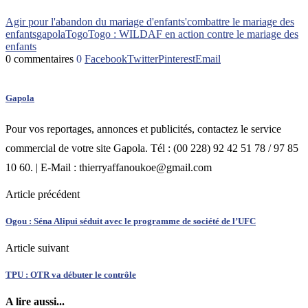
Agir pour l'abandon du mariage d'enfants'
combattre le mariage des
enfants
gapola
Togo
Togo : WILDAF en action contre le mariage des
enfants
0 commentaires
0
Facebook
Twitter
Pinterest
Email
Gapola
Pour vos reportages, annonces et publicités, contactez le service
commercial de votre site Gapola. Tél : (00 228) 92 42 51 78 / 97 85
10 60. | E-Mail : thierryaffanoukoe@gmail.com
Article précédent
Ogou : Séna Alipui séduit avec le programme de société de l’UFC
Article suivant
TPU : OTR va débuter le contrôle
A lire aussi...