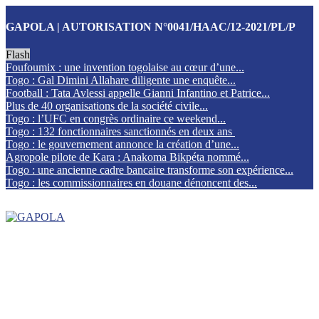
GAPOLA | AUTORISATION N°0041/HAAC/12-2021/PL/P
Flash
Foufoumix : une invention togolaise au cœur d’une...
Togo : Gal Dimini Allahare diligente une enquête...
Football : Tata Avlessi appelle Gianni Infantino et Patrice...
Plus de 40 organisations de la société civile...
Togo : l’UFC en congrès ordinaire ce weekend...
Togo : 132 fonctionnaires sanctionnés en deux ans
Togo : le gouvernement annonce la création d’une...
Agropole pilote de Kara : Anakoma Bikpéta nommé...
Togo : une ancienne cadre bancaire transforme son expérience...
Togo : les commissionnaires en douane dénoncent des...