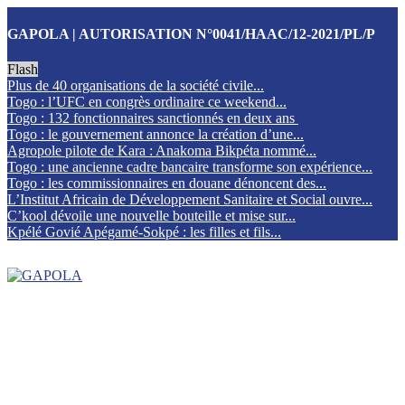
GAPOLA | AUTORISATION N°0041/HAAC/12-2021/PL/P
Flash
Plus de 40 organisations de la société civile...
Togo : l’UFC en congrès ordinaire ce weekend...
Togo : 132 fonctionnaires sanctionnés en deux ans
Togo : le gouvernement annonce la création d’une...
Agropole pilote de Kara : Anakoma Bikpéta nommé...
Togo : une ancienne cadre bancaire transforme son expérience...
Togo : les commissionnaires en douane dénoncent des...
L’Institut Africain de Développement Sanitaire et Social ouvre...
C’kool dévoile une nouvelle bouteille et mise sur...
Kpélé Govié Apégamé-Sokpé : les filles et fils...