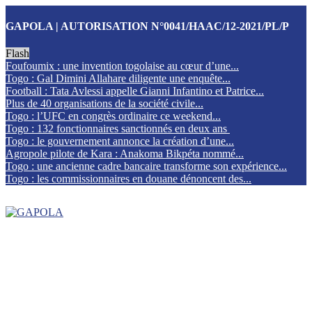
GAPOLA | AUTORISATION N°0041/HAAC/12-2021/PL/P
Flash
Foufoumix : une invention togolaise au cœur d’une...
Togo : Gal Dimini Allahare diligente une enquête...
Football : Tata Avlessi appelle Gianni Infantino et Patrice...
Plus de 40 organisations de la société civile...
Togo : l’UFC en congrès ordinaire ce weekend...
Togo : 132 fonctionnaires sanctionnés en deux ans
Togo : le gouvernement annonce la création d’une...
Agropole pilote de Kara : Anakoma Bikpéta nommé...
Togo : une ancienne cadre bancaire transforme son expérience...
Togo : les commissionnaires en douane dénoncent des...