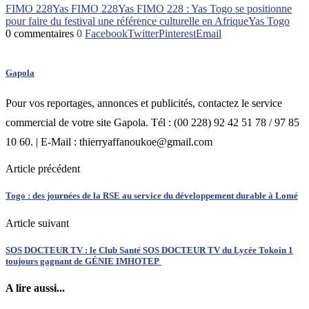
FIMO 228
Yas FIMO 228
Yas FIMO 228 : Yas Togo se positionne
pour faire du festival une référence culturelle en Afrique
Yas Togo
0 commentaires
0
Facebook
Twitter
Pinterest
Email
Gapola
Pour vos reportages, annonces et publicités, contactez le service
commercial de votre site Gapola. Tél : (00 228) 92 42 51 78 / 97 85
10 60. | E-Mail : thierryaffanoukoe@gmail.com
Article précédent
Togo : des journées de la RSE au service du développement durable à Lomé
Article suivant
SOS DOCTEUR TV : le Club Santé SOS DOCTEUR TV du Lycée Tokoin 1
toujours gagnant de GÉNIE IMHOTEP
A lire aussi...