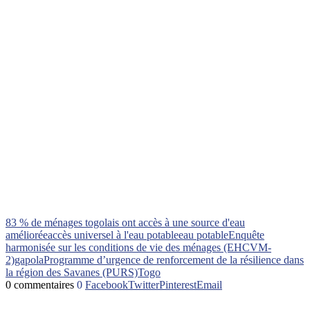
83 % de ménages togolais ont accès à une source d'eau
améliorée
accès universel à l'eau potable
eau potable
Enquête
harmonisée sur les conditions de vie des ménages (EHCVM-
2)
gapola
Programme d’urgence de renforcement de la résilience dans
la région des Savanes (PURS)
Togo
0 commentaires
0
Facebook
Twitter
Pinterest
Email