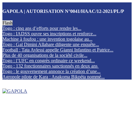
GAPOLA | AUTORISATION N°0041/HAAC/12-2021/PL/P
Flash
Togo : cinq ans d’efforts pour rendre les...
Togo : IADSS ouvre ses inscriptions et renforce...
Machine à foufou : une invention togolaise au...
Togo : Gal Dimini Allahare diligente une enquête...
Football : Tata Avlessi appelle Gianni Infantino et Patrice...
Plus de 40 organisations de la société civile...
Togo : l’UFC en congrès ordinaire ce weekend...
Togo : 132 fonctionnaires sanctionnés en deux ans
Togo : le gouvernement annonce la création d’une...
Agropole pilote de Kara : Anakoma Bikpéta nommé...