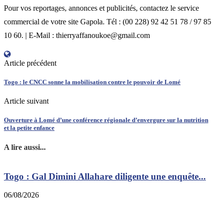
Pour vos reportages, annonces et publicités, contactez le service
commercial de votre site Gapola. Tél : (00 228) 92 42 51 78 / 97 85
10 60. | E-Mail : thierryaffanoukoe@gmail.com
Article précédent
Togo : le CNCC sonne la mobilisation contre le pouvoir de Lomé
Article suivant
Ouverture à Lomé d’une conférence régionale d’envergure sur la nutrition
et la petite enfance
A lire aussi...
Togo : Gal Dimini Allahare diligente une enquête...
06/08/2026
0