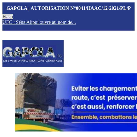
GAPOLA | AUTORISATION N°0041/HAAC/12-2021/PL/P
Flash
UFC : Séna Alipui ouvre au nom de...
T