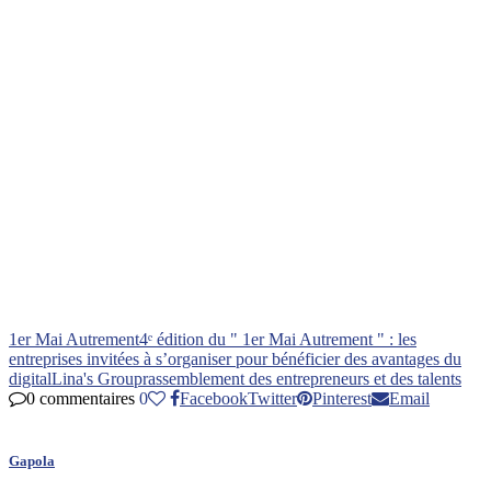
1er Mai Autrement
4ᵉ édition du " 1er Mai Autrement " : les
entreprises invitées à s’organiser pour bénéficier des avantages du
digital
Lina's Group
rassemblement des entrepreneurs et des talents
0 commentaires
0
Facebook
Twitter
Pinterest
Email
Gapola