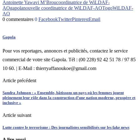
Antoinette Yawavi M’Brou
coordinatrice de WiLDAF-
AO
gapola
nouvelle coordinatrice de WiLDAF-AO
Togo
WiLDAF-
AO
0 commentaires
0
Facebook
Twitter
Pinterest
Email
Gapola
Pour vos reportages, annonces et publicités, contactez le service
commercial de votre site Gapola. Tél : (00 228) 92 42 51 78 / 97 85
10 60. | E-Mail : thierryaffanoukoe@gmail.com
Article précédent
Sandra Johnson : « Ensemble, bâtissons un pays où les femmes jouent
pleinement leur rôle dans la construction d’une nation moderne, prospère et
inclusive »
Article suivant
Lutte contre le terrorisme : Des journalistes sensibilisés sur les fake news
A lire aussi...