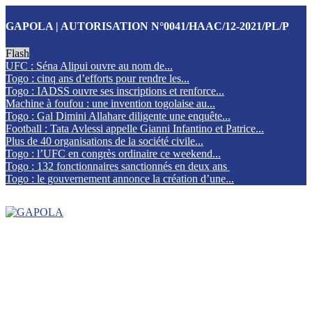
GAPOLA | AUTORISATION N°0041/HAAC/12-2021/PL/P
Flash
UFC : Séna Alipui ouvre au nom de...
Togo : cinq ans d’efforts pour rendre les...
Togo : IADSS ouvre ses inscriptions et renforce...
Machine à foufou : une invention togolaise au...
Togo : Gal Dimini Allahare diligente une enquête...
Football : Tata Avlessi appelle Gianni Infantino et Patrice...
Plus de 40 organisations de la société civile...
Togo : l’UFC en congrès ordinaire ce weekend...
Togo : 132 fonctionnaires sanctionnés en deux ans
Togo : le gouvernement annonce la création d’une...