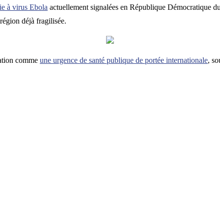
ie à virus Ebola
actuellement signalées en République Démocratique d
région déjà fragilisée.
tuation comme
une urgence de santé publique de portée internationale
, so