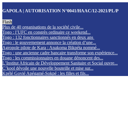
GAPOLA | AUTORISATION N°0041/HAAC/12-2021/PL/P
Flash
Plus de 40 organisations de la société civile...
Togo : l’UFC en congrès ordinaire ce weekend...
Togo : 132 fonctionnaires sanctionnés en deux ans
Togo : le gouvernement annonce la création d’une...
Agropole pilote de Kara : Anakoma Bikpéta nommé...
Togo : une ancienne cadre bancaire transforme son expérience...
Togo : les commissionnaires en douane dénoncent des...
L’Institut Africain de Développement Sanitaire et Social ouvre...
C’kool dévoile une nouvelle bouteille et mise sur...
Kpélé Govié Apégamé-Sokpé : les filles et fils...