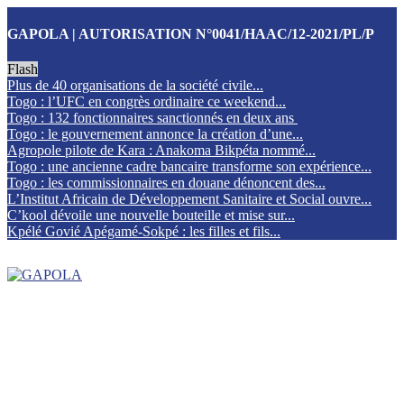
GAPOLA | AUTORISATION N°0041/HAAC/12-2021/PL/P
Flash
Plus de 40 organisations de la société civile...
Togo : l’UFC en congrès ordinaire ce weekend...
Togo : 132 fonctionnaires sanctionnés en deux ans
Togo : le gouvernement annonce la création d’une...
Agropole pilote de Kara : Anakoma Bikpéta nommé...
Togo : une ancienne cadre bancaire transforme son expérience...
Togo : les commissionnaires en douane dénoncent des...
L’Institut Africain de Développement Sanitaire et Social ouvre...
C’kool dévoile une nouvelle bouteille et mise sur...
Kpélé Govié Apégamé-Sokpé : les filles et fils...