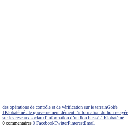
des opérations de contrôle et de vérification sur le terrain
Golfe
1
Klobatémé : le gouvernement dément l’information du lion relayée
sur les réseaux sociaux
l’information d’un lion blessé à Klobatémé
0 commentaires
0
Facebook
Twitter
Pinterest
Email