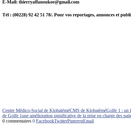
E-Mail: thierryaffanoukoe@gmail.com
Tél : (00228) 92 42 51 78/. Pour vos reportages, annonces et publi
Centre Médico-Social de Klobatèmé
CMS de Klobatèmé
Golfe 1 : un
de Golfe 1
une amélioration significative de la prise en charge des pati
0 commentaires
0
Facebook
Twitter
Pinterest
Email