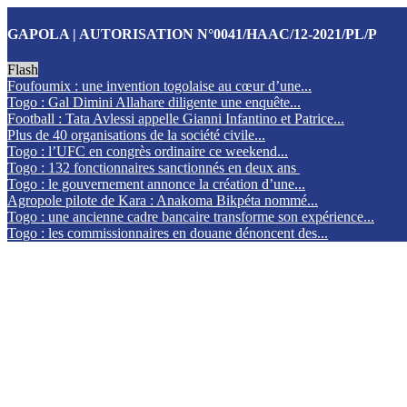
GAPOLA | AUTORISATION N°0041/HAAC/12-2021/PL/P
Flash
Foufoumix : une invention togolaise au cœur d’une...
Togo : Gal Dimini Allahare diligente une enquête...
Football : Tata Avlessi appelle Gianni Infantino et Patrice...
Plus de 40 organisations de la société civile...
Togo : l’UFC en congrès ordinaire ce weekend...
Togo : 132 fonctionnaires sanctionnés en deux ans
Togo : le gouvernement annonce la création d’une...
Agropole pilote de Kara : Anakoma Bikpéta nommé...
Togo : une ancienne cadre bancaire transforme son expérience...
Togo : les commissionnaires en douane dénoncent des...