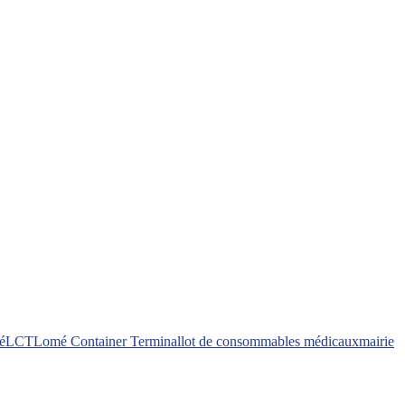
é
LCT
Lomé Container Terminal
lot de consommables médicaux
mairie