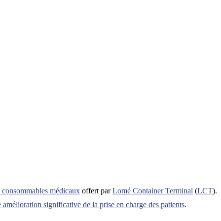
de consommables médicaux
offert par
Lomé Container Terminal
(
LCT
).
 amélioration significative de la prise en charge des patients
.