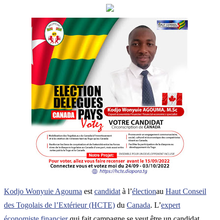
Kodjo Wonyuie Agouma
est
candidat
à l’
élection
au
Haut Conseil
des Togolais de l’Extérieur (HCTE)
du
Canada
. L’
expert
économiste financier
qui fait campagne se veut être un candidat