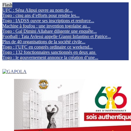
Flash
UFC : Séna Alipui ouvre au nom de...
Togo : cinq ans d’efforts pour rendre les...
Togo : IADSS ouvre ses inscriptions et renforce...
Machine à foufou : une invention togolaise au...
Togo : Gal Dimini Allahare diligente une enquête...
Football : Tata Avlessi appelle Gianni Infantino et Patrice...
Plus de 40 organisations de la société civile...
Togo : l’UFC en congrès ordinaire ce weekend...
Togo : 132 fonctionnaires sanctionnés en deux ans
Togo : le gouvernement annonce la création d’une...