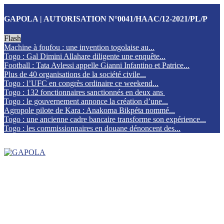
GAPOLA | AUTORISATION N°0041/HAAC/12-2021/PL/P
Flash
Machine à foufou : une invention togolaise au...
Togo : Gal Dimini Allahare diligente une enquête...
Football : Tata Avlessi appelle Gianni Infantino et Patrice...
Plus de 40 organisations de la société civile...
Togo : l’UFC en congrès ordinaire ce weekend...
Togo : 132 fonctionnaires sanctionnés en deux ans
Togo : le gouvernement annonce la création d’une...
Agropole pilote de Kara : Anakoma Bikpéta nommé...
Togo : une ancienne cadre bancaire transforme son expérience...
Togo : les commissionnaires en douane dénoncent des...