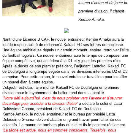
lustres d’antan et de jouer la
première division, il choisit
Kembe Amako.
Nanti d’une Licence B CAF, le nouvel entraineur Kembe Amako aura la
lourde responsabilité de redonner à Kakadl FC ses lettres de noblesse.
Une équipe ambitieuse depuis un certain moment, espère retrouver l’élite
du football togolais. Ce nouvel entraineur aura le temps de composer une
équipe compétitive, qui accèdera à la D1 et y jouer les premiers rôles.
Après le décès de son premier président, l’adjudant Lantoko, Kakadl FC
de Doufelgou a longtemps végété dans les divisions inférieures D2 et D3
comprise. Pour cette raison, le nouvel entraineur travaillera pour insuffler
un nouvel élan à cette équipe.
L’objectif est clair, faire monter Kakadl FC de Doufelgou en première
division pour le rayonnement du ballon rond dans la localité.
“Notre défi aujourd’hui, c’est de nous projeter vers l’avenir et d’œuvrer
davantage pour accéder à la division d’élite”
a déclaré le colonel Latta
Dokissime Gnama, président de Kakadl FC de Doufelgou.
Kembe Amako, le nouvel entraineur et le bureau par présidé Latta
Dokissime Gnama doivent abattre un grand travail pour l’atteinte des
objectifs. La manne ne tombera plus du ciel et ils le pensent réellement.
“La tâche est ardue, nous en sommes conscients. Toutefois, nous