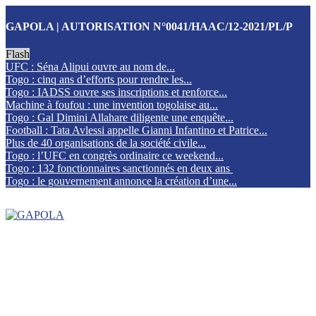
GAPOLA | AUTORISATION N°0041/HAAC/12-2021/PL/P
Flash
UFC : Séna Alipui ouvre au nom de...
Togo : cinq ans d’efforts pour rendre les...
Togo : IADSS ouvre ses inscriptions et renforce...
Machine à foufou : une invention togolaise au...
Togo : Gal Dimini Allahare diligente une enquête...
Football : Tata Avlessi appelle Gianni Infantino et Patrice...
Plus de 40 organisations de la société civile...
Togo : l’UFC en congrès ordinaire ce weekend...
Togo : 132 fonctionnaires sanctionnés en deux ans
Togo : le gouvernement annonce la création d’une...