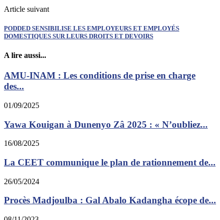
Article suivant
PODDED SENSIBILISE LES EMPLOYEURS ET EMPLOYÉS
DOMESTIQUES SUR LEURS DROITS ET DEVOIRS
A lire aussi...
AMU-INAM : Les conditions de prise en charge
des...
01/09/2025
Yawa Kouigan à Dunenyo Zâ 2025 : « N’oubliez...
16/08/2025
La CEET communique le plan de rationnement de...
26/05/2024
Procès Madjoulba : Gal Abalo Kadangha écope de...
08/11/2023