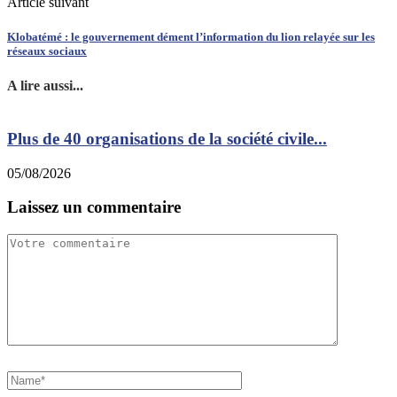
Article suivant
Klobatémé : le gouvernement dément l’information du lion relayée sur les
réseaux sociaux
A lire aussi...
Plus de 40 organisations de la société civile...
05/08/2026
0
Laissez un commentaire