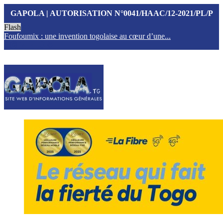
GAPOLA | AUTORISATION N°0041/HAAC/12-2021/PL/P
Flash
Foufoumix : une invention togolaise au cœur d’une...
T