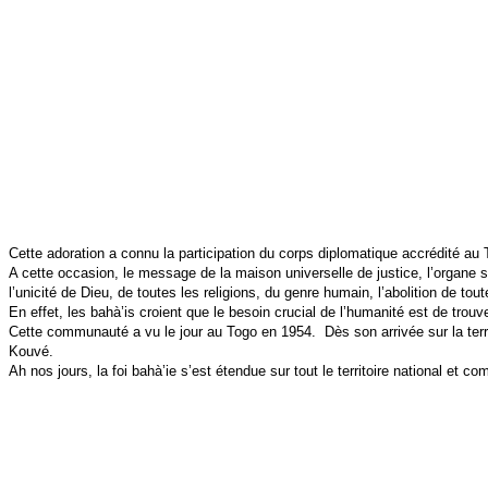
Cette adoration a connu la participation du corps diplomatique accrédité au 
A cette occasion, le message de la maison universelle de justice, l’organe 
l’unicité de Dieu, de toutes les religions, du genre humain, l’abolition de to
En effet, les bahà’is croient que le besoin crucial de l’humanité est de trouver
Cette communauté a vu le jour au Togo en 1954. Dès son arrivée sur la terr
Kouvé.
Ah nos jours, la foi bahà’ie s’est étendue sur tout le territoire national e