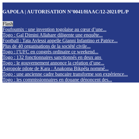
GAPOLA | AUTORISATION N°0041/HAAC/12-2021/PL/P
Flash
Foufoumix : une invention togolaise au cœur d’une...
Togo : Gal Dimini Allahare diligente une enquête...
Football : Tata Avlessi appelle Gianni Infantino et Patrice...
Plus de 40 organisations de la société civile...
Togo : l’UFC en congrès ordinaire ce weekend...
Togo : 132 fonctionnaires sanctionnés en deux ans
Togo : le gouvernement annonce la création d’une...
Agropole pilote de Kara : Anakoma Bikpéta nommé...
Togo : une ancienne cadre bancaire transforme son expérience...
Togo : les commissionnaires en douane dénoncent des...