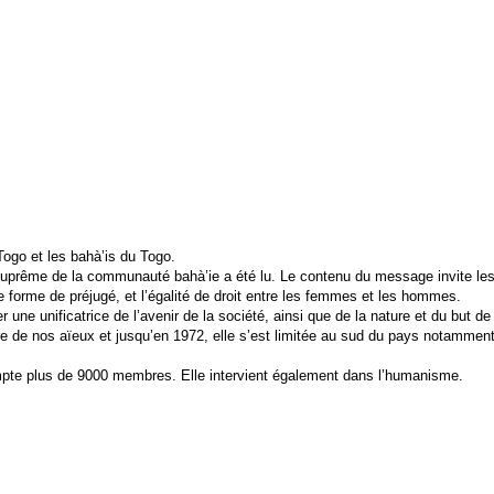
Togo et les bahà’is du Togo.
suprême de la communauté bahà’ie a été lu. Le contenu du message invite les ba
ute forme de préjugé, et l’égalité de droit entre les femmes et les hommes.
 une unificatrice de l’avenir de la société, ainsi que de la nature et du but de 
e de nos aïeux et jusqu’en 1972, elle s’est limitée au sud du pays notamment
t compte plus de 9000 membres. Elle intervient également dans l’humanisme.