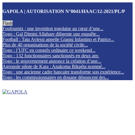
GAPOLA | AUTORISATION N°0041/HAAC/12-2021/PL/P
Flash
Foufoumix : une invention togolaise au cœur d’une...
Togo : Gal Dimini Allahare diligente une enquête...
Football : Tata Avlessi appelle Gianni Infantino et Patrice...
Plus de 40 organisations de la société civile...
Togo : l’UFC en congrès ordinaire ce weekend...
Togo : 132 fonctionnaires sanctionnés en deux ans
Togo : le gouvernement annonce la création d’une...
Agropole pilote de Kara : Anakoma Bikpéta nommé...
Togo : une ancienne cadre bancaire transforme son expérience...
Togo : les commissionnaires en douane dénoncent des...