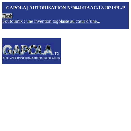
GAPOLA | AUTORISATION N°0041/HAAC/12-2021/PL/P
Flash
Foufoumix : une invention togolaise au cœur d’une...
T