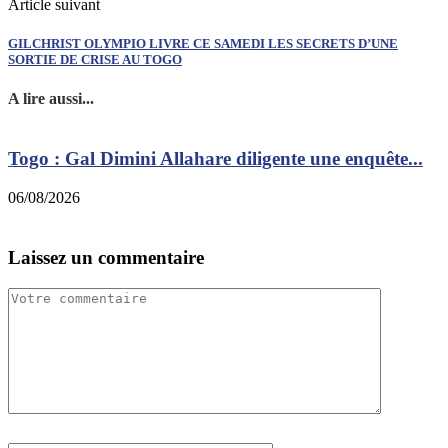
Article suivant
GILCHRIST OLYMPIO LIVRE CE SAMEDI LES SECRETS D’UNE
SORTIE DE CRISE AU TOGO
A lire aussi...
Togo : Gal Dimini Allahare diligente une enquête...
06/08/2026
0
Laissez un commentaire