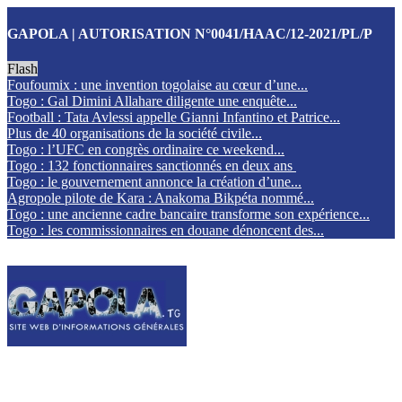
GAPOLA | AUTORISATION N°0041/HAAC/12-2021/PL/P
Flash
Foufoumix : une invention togolaise au cœur d’une...
Togo : Gal Dimini Allahare diligente une enquête...
Football : Tata Avlessi appelle Gianni Infantino et Patrice...
Plus de 40 organisations de la société civile...
Togo : l’UFC en congrès ordinaire ce weekend...
Togo : 132 fonctionnaires sanctionnés en deux ans
Togo : le gouvernement annonce la création d’une...
Agropole pilote de Kara : Anakoma Bikpéta nommé...
Togo : une ancienne cadre bancaire transforme son expérience...
Togo : les commissionnaires en douane dénoncent des...