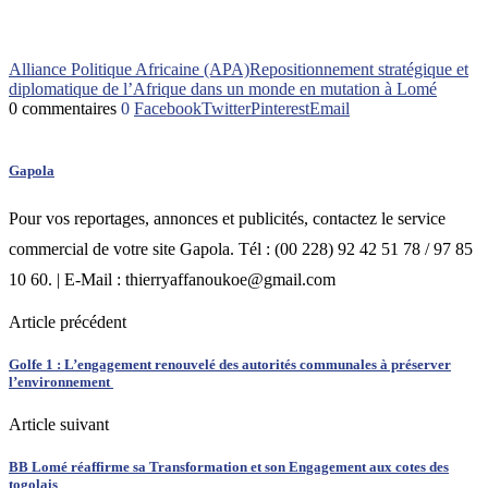
Alliance Politique Africaine (APA)
Repositionnement stratégique et
diplomatique de l’Afrique dans un monde en mutation à Lomé
0 commentaires
0
Facebook
Twitter
Pinterest
Email
Gapola
Pour vos reportages, annonces et publicités, contactez le service
commercial de votre site Gapola. Tél : (00 228) 92 42 51 78 / 97 85
10 60. | E-Mail : thierryaffanoukoe@gmail.com
Article précédent
Golfe 1 : L’engagement renouvelé des autorités communales à préserver
l’environnement
Article suivant
BB Lomé réaffirme sa Transformation et son Engagement aux cotes des
togolais