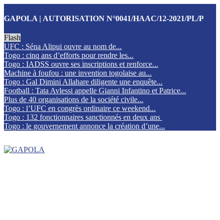
GAPOLA | AUTORISATION N°0041/HAAC/12-2021/PL/P
Flash
UFC : Séna Alipui ouvre au nom de...
Togo : cinq ans d’efforts pour rendre les...
Togo : IADSS ouvre ses inscriptions et renforce...
Machine à foufou : une invention togolaise au...
Togo : Gal Dimini Allahare diligente une enquête...
Football : Tata Avlessi appelle Gianni Infantino et Patrice...
Plus de 40 organisations de la société civile...
Togo : l’UFC en congrès ordinaire ce weekend...
Togo : 132 fonctionnaires sanctionnés en deux ans
Togo : le gouvernement annonce la création d’une...