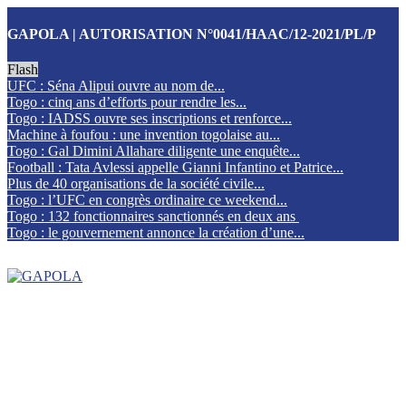
GAPOLA | AUTORISATION N°0041/HAAC/12-2021/PL/P
Flash
UFC : Séna Alipui ouvre au nom de...
Togo : cinq ans d’efforts pour rendre les...
Togo : IADSS ouvre ses inscriptions et renforce...
Machine à foufou : une invention togolaise au...
Togo : Gal Dimini Allahare diligente une enquête...
Football : Tata Avlessi appelle Gianni Infantino et Patrice...
Plus de 40 organisations de la société civile...
Togo : l’UFC en congrès ordinaire ce weekend...
Togo : 132 fonctionnaires sanctionnés en deux ans
Togo : le gouvernement annonce la création d’une...