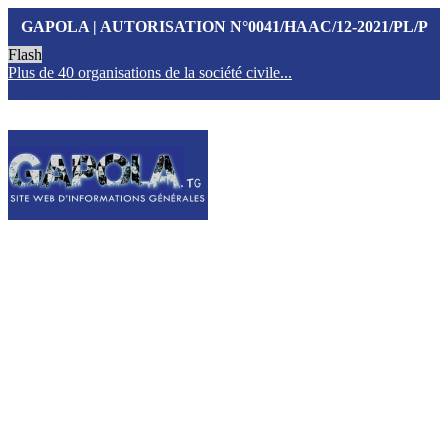
GAPOLA | AUTORISATION N°0041/HAAC/12-2021/PL/P
Flash
Plus de 40 organisations de la société civile...
T