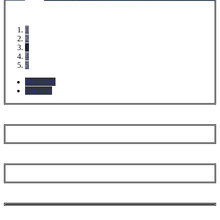
1
2
3
4
5
Précédent
Suivante