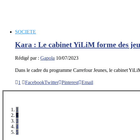
SOCIETE
Kara : Le cabinet YiLiM forme des je
Rédigé par :
Gapola
10/07/2023
Dans le cadre du programme Carrefour Jeunes, le cabinet YiLi
1
Facebook
Twitter
Pinterest
Email
1
2
3
4
5