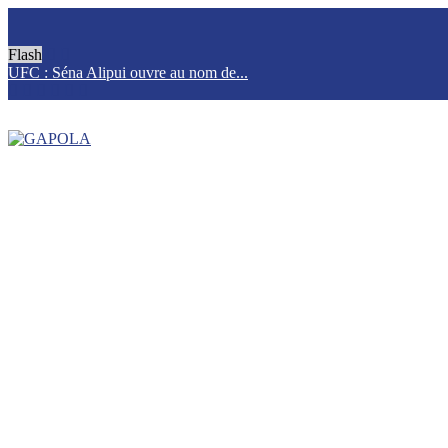
Flash
UFC : Séna Alipui ouvre au nom de...