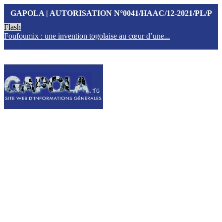
GAPOLA | AUTORISATION N°0041/HAAC/12-2021/PL/P
Flash
Foufoumix : une invention togolaise au cœur d’une...
T