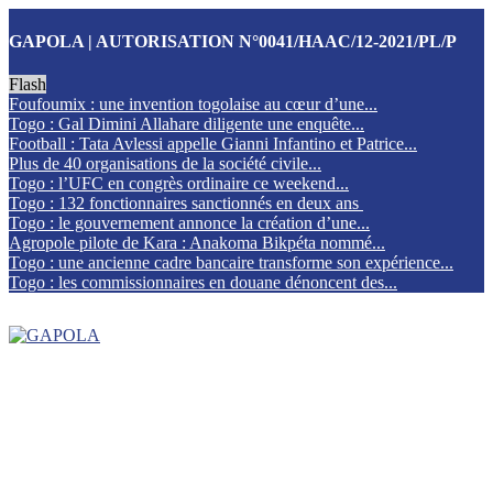
GAPOLA | AUTORISATION N°0041/HAAC/12-2021/PL/P
Flash
Foufoumix : une invention togolaise au cœur d’une...
Togo : Gal Dimini Allahare diligente une enquête...
Football : Tata Avlessi appelle Gianni Infantino et Patrice...
Plus de 40 organisations de la société civile...
Togo : l’UFC en congrès ordinaire ce weekend...
Togo : 132 fonctionnaires sanctionnés en deux ans
Togo : le gouvernement annonce la création d’une...
Agropole pilote de Kara : Anakoma Bikpéta nommé...
Togo : une ancienne cadre bancaire transforme son expérience...
Togo : les commissionnaires en douane dénoncent des...