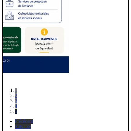
1
2
3
4
5
Précédent
Suivante