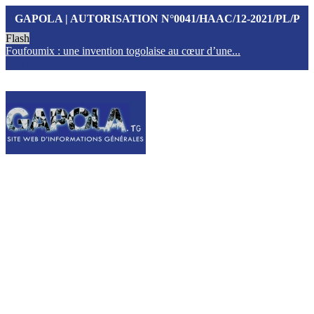
GAPOLA | AUTORISATION N°0041/HAAC/12-2021/PL/P
Flash
Foufoumix : une invention togolaise au cœur d’une...
T