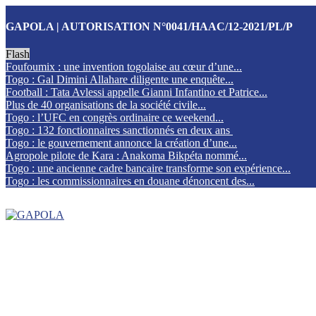
GAPOLA | AUTORISATION N°0041/HAAC/12-2021/PL/P
Flash
Foufoumix : une invention togolaise au cœur d’une...
Togo : Gal Dimini Allahare diligente une enquête...
Football : Tata Avlessi appelle Gianni Infantino et Patrice...
Plus de 40 organisations de la société civile...
Togo : l’UFC en congrès ordinaire ce weekend...
Togo : 132 fonctionnaires sanctionnés en deux ans
Togo : le gouvernement annonce la création d’une...
Agropole pilote de Kara : Anakoma Bikpéta nommé...
Togo : une ancienne cadre bancaire transforme son expérience...
Togo : les commissionnaires en douane dénoncent des...