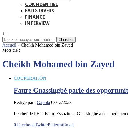
CONFIDENTIEL
FAITS DIVERS
FINANCE
INTERVIEW
Chercher
Accueil
»
Cheikh Mohamed bin Zayed
Mots clé :
Cheikh Mohamed bin Zayed
COOPERATION
Faure Gnassingbé parle des opportuni
Rédigé par :
Gapola
03/12/2023
Le chef de l’Etat Faure Essozimna Gnassingbé a échangé mer
0
Facebook
Twitter
Pinterest
Email