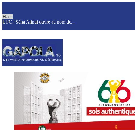
Flash
UFC : Séna Alipui ouvre au nom de...