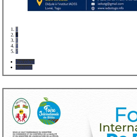
1
2
3
4
5
Précédent
Suivante