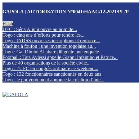
GAPOLA | AUTORISATION N°0041/HAAC/12-2021/PL/P
Flash
UFC : Séna Alipui ouvre au nom de...
Togo : cinq ans d’efforts pour rendre les...
Togo : IADSS ouvre ses inscriptions et renforce...
Machine à foufou : une invention togolaise au...
Togo : Gal Dimini Allahare diligente une enquête...
Football : Tata Avlessi appelle Gianni Infantino et Patrice...
Plus de 40 organisations de la société civile...
Togo : l’UFC en congrès ordinaire ce weekend...
Togo : 132 fonctionnaires sanctionnés en deux ans
Togo : le gouvernement annonce la création d’une...