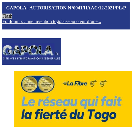
GAPOLA | AUTORISATION N°0041/HAAC/12-2021/PL/P
Flash
Foufoumix : une invention togolaise au cœur d’une...
T