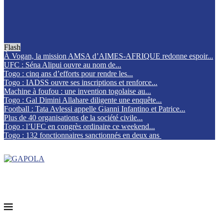
Flash
À Vogan, la mission AMSA d’AIMES-AFRIQUE redonne espoir...
UFC : Séna Alipui ouvre au nom de...
Togo : cinq ans d’efforts pour rendre les...
Togo : IADSS ouvre ses inscriptions et renforce...
Machine à foufou : une invention togolaise au...
Togo : Gal Dimini Allahare diligente une enquête...
Football : Tata Avlessi appelle Gianni Infantino et Patrice...
Plus de 40 organisations de la société civile...
Togo : l’UFC en congrès ordinaire ce weekend...
Togo : 132 fonctionnaires sanctionnés en deux ans