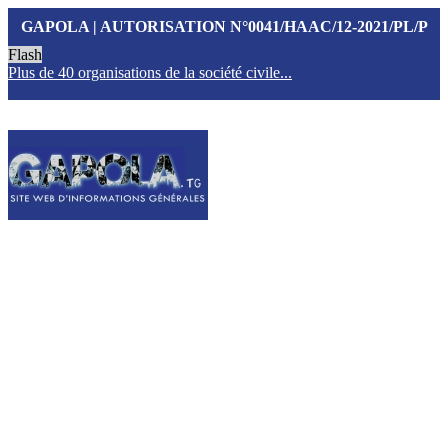
GAPOLA | AUTORISATION N°0041/HAAC/12-2021/PL/P
Flash
Plus de 40 organisations de la société civile...
T