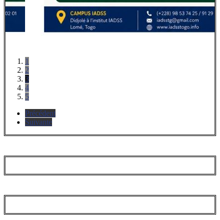
1
2
3
4
5
Précédent
Suivante