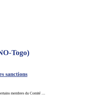
CNO-Togo)
s sanctions
e certains membres du Comité …