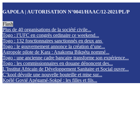
GAPOLA | AUTORISATION N°0041/HAAC/12-2021/PL/P
Flash
Plus de 40 organisations de la société civile...
Togo : l’UFC en congrès ordinaire ce weekend...
Togo : 132 fonctionnaires sanctionnés en deux ans
Togo : le gouvernement annonce la création d’une...
Agropole pilote de Kara : Anakoma Bikpéta nommé...
Togo : une ancienne cadre bancaire transforme son expérience...
Togo : les commissionnaires en douane dénoncent des...
L’Institut Africain de Développement Sanitaire et Social ouvre...
C’kool dévoile une nouvelle bouteille et mise sur...
Kpélé Govié Apégamé-Sokpé : les filles et fils...