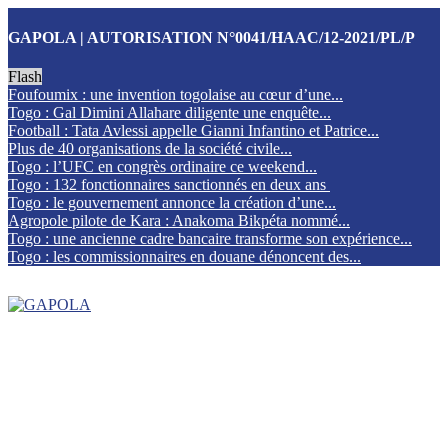
GAPOLA | AUTORISATION N°0041/HAAC/12-2021/PL/P
Flash
Foufoumix : une invention togolaise au cœur d’une...
Togo : Gal Dimini Allahare diligente une enquête...
Football : Tata Avlessi appelle Gianni Infantino et Patrice...
Plus de 40 organisations de la société civile...
Togo : l’UFC en congrès ordinaire ce weekend...
Togo : 132 fonctionnaires sanctionnés en deux ans
Togo : le gouvernement annonce la création d’une...
Agropole pilote de Kara : Anakoma Bikpéta nommé...
Togo : une ancienne cadre bancaire transforme son expérience...
Togo : les commissionnaires en douane dénoncent des...