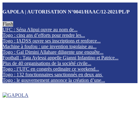
GAPOLA | AUTORISATION N°0041/HAAC/12-2021/PL/P
Flash
UFC : Séna Alipui ouvre au nom de...
Togo : cinq ans d’efforts pour rendre les...
Togo : IADSS ouvre ses inscriptions et renforce...
Machine à foufou : une invention togolaise au...
Togo : Gal Dimini Allahare diligente une enquête...
Football : Tata Avlessi appelle Gianni Infantino et Patrice...
Plus de 40 organisations de la société civile...
Togo : l’UFC en congrès ordinaire ce weekend...
Togo : 132 fonctionnaires sanctionnés en deux ans
Togo : le gouvernement annonce la création d’une...