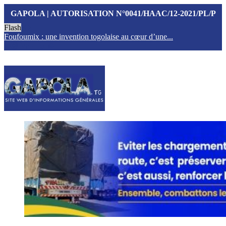
GAPOLA | AUTORISATION N°0041/HAAC/12-2021/PL/P
Flash
Foufoumix : une invention togolaise au cœur d’une...
T