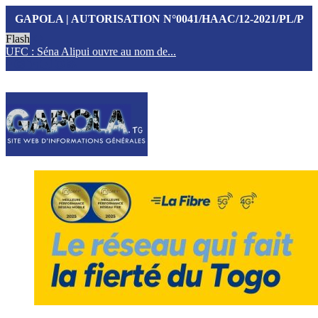
GAPOLA | AUTORISATION N°0041/HAAC/12-2021/PL/P
Flash
UFC : Séna Alipui ouvre au nom de...
T