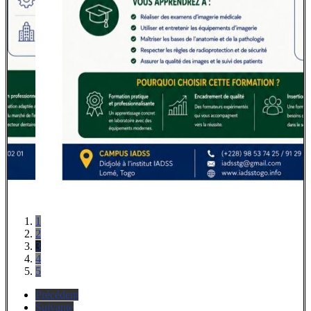
1
2
3
4
5
Précédent
Suivante