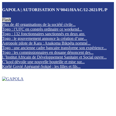
GAPOLA | AUTORISATION N°0041/HAAC/12-2021/PL/P
Flash
Plus de 40 organisations de la société civile...
Togo : l’UFC en congrès ordinaire ce weekend...
Togo : 132 fonctionnaires sanctionnés en deux ans
Togo : le gouvernement annonce la création d’une...
Agropole pilote de Kara : Anakoma Bikpéta nommé...
Togo : une ancienne cadre bancaire transforme son expérience...
Togo : les commissionnaires en douane dénoncent des...
L’Institut Africain de Développement Sanitaire et Social ouvre...
C’kool dévoile une nouvelle bouteille et mise sur...
Kpélé Govié Apégamé-Sokpé : les filles et fils...