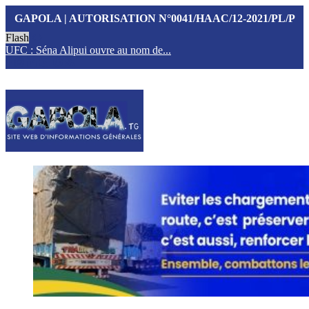
GAPOLA | AUTORISATION N°0041/HAAC/12-2021/PL/P
Flash
UFC : Séna Alipui ouvre au nom de...
T