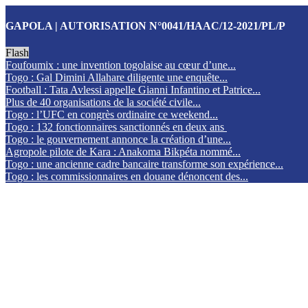
GAPOLA | AUTORISATION N°0041/HAAC/12-2021/PL/P
Flash
Foufoumix : une invention togolaise au cœur d’une...
Togo : Gal Dimini Allahare diligente une enquête...
Football : Tata Avlessi appelle Gianni Infantino et Patrice...
Plus de 40 organisations de la société civile...
Togo : l’UFC en congrès ordinaire ce weekend...
Togo : 132 fonctionnaires sanctionnés en deux ans
Togo : le gouvernement annonce la création d’une...
Agropole pilote de Kara : Anakoma Bikpéta nommé...
Togo : une ancienne cadre bancaire transforme son expérience...
Togo : les commissionnaires en douane dénoncent des...