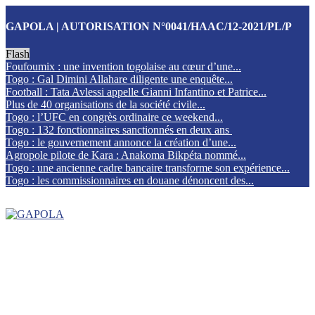
GAPOLA | AUTORISATION N°0041/HAAC/12-2021/PL/P
Flash
Foufoumix : une invention togolaise au cœur d’une...
Togo : Gal Dimini Allahare diligente une enquête...
Football : Tata Avlessi appelle Gianni Infantino et Patrice...
Plus de 40 organisations de la société civile...
Togo : l’UFC en congrès ordinaire ce weekend...
Togo : 132 fonctionnaires sanctionnés en deux ans
Togo : le gouvernement annonce la création d’une...
Agropole pilote de Kara : Anakoma Bikpéta nommé...
Togo : une ancienne cadre bancaire transforme son expérience...
Togo : les commissionnaires en douane dénoncent des...