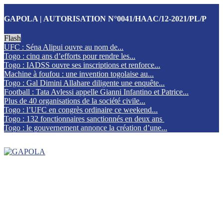
GAPOLA | AUTORISATION N°0041/HAAC/12-2021/PL/P
Flash
UFC : Séna Alipui ouvre au nom de...
Togo : cinq ans d’efforts pour rendre les...
Togo : IADSS ouvre ses inscriptions et renforce...
Machine à foufou : une invention togolaise au...
Togo : Gal Dimini Allahare diligente une enquête...
Football : Tata Avlessi appelle Gianni Infantino et Patrice...
Plus de 40 organisations de la société civile...
Togo : l’UFC en congrès ordinaire ce weekend...
Togo : 132 fonctionnaires sanctionnés en deux ans
Togo : le gouvernement annonce la création d’une...