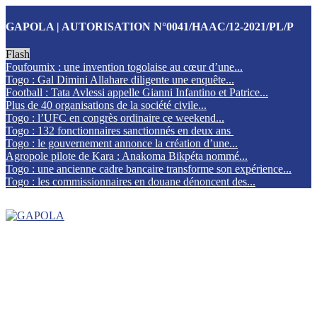
GAPOLA | AUTORISATION N°0041/HAAC/12-2021/PL/P
Flash
Foufoumix : une invention togolaise au cœur d’une...
Togo : Gal Dimini Allahare diligente une enquête...
Football : Tata Avlessi appelle Gianni Infantino et Patrice...
Plus de 40 organisations de la société civile...
Togo : l’UFC en congrès ordinaire ce weekend...
Togo : 132 fonctionnaires sanctionnés en deux ans
Togo : le gouvernement annonce la création d’une...
Agropole pilote de Kara : Anakoma Bikpéta nommé...
Togo : une ancienne cadre bancaire transforme son expérience...
Togo : les commissionnaires en douane dénoncent des...