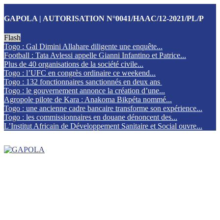
GAPOLA | AUTORISATION N°0041/HAAC/12-2021/PL/P
Flash
Togo : Gal Dimini Allahare diligente une enquête...
Football : Tata Avlessi appelle Gianni Infantino et Patrice...
Plus de 40 organisations de la société civile...
Togo : l’UFC en congrès ordinaire ce weekend...
Togo : 132 fonctionnaires sanctionnés en deux ans
Togo : le gouvernement annonce la création d’une...
Agropole pilote de Kara : Anakoma Bikpéta nommé...
Togo : une ancienne cadre bancaire transforme son expérience...
Togo : les commissionnaires en douane dénoncent des...
L’Institut Africain de Développement Sanitaire et Social ouvre...