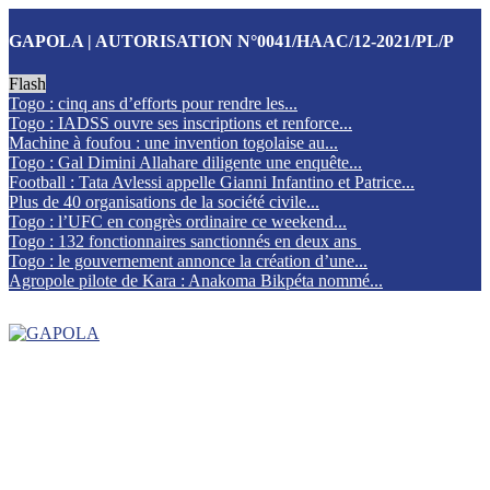
GAPOLA | AUTORISATION N°0041/HAAC/12-2021/PL/P
Flash
Togo : cinq ans d’efforts pour rendre les...
Togo : IADSS ouvre ses inscriptions et renforce...
Machine à foufou : une invention togolaise au...
Togo : Gal Dimini Allahare diligente une enquête...
Football : Tata Avlessi appelle Gianni Infantino et Patrice...
Plus de 40 organisations de la société civile...
Togo : l’UFC en congrès ordinaire ce weekend...
Togo : 132 fonctionnaires sanctionnés en deux ans
Togo : le gouvernement annonce la création d’une...
Agropole pilote de Kara : Anakoma Bikpéta nommé...