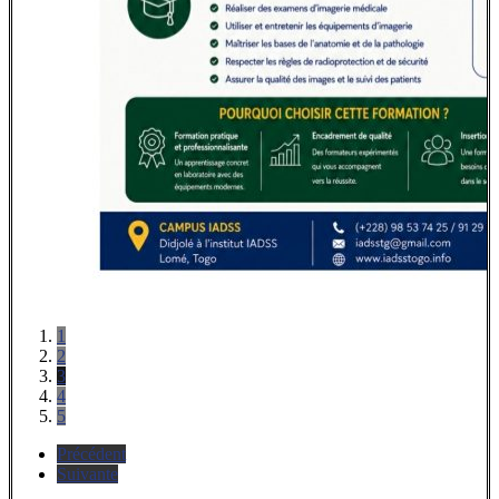
1
2
3
4
5
Précédent
Suivante