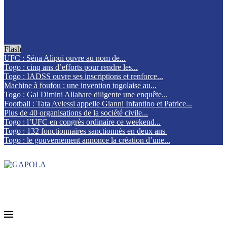
Flash
UFC : Séna Alipui ouvre au nom de...
Togo : cinq ans d’efforts pour rendre les...
Togo : IADSS ouvre ses inscriptions et renforce...
Machine à foufou : une invention togolaise au...
Togo : Gal Dimini Allahare diligente une enquête...
Football : Tata Avlessi appelle Gianni Infantino et Patrice...
Plus de 40 organisations de la société civile...
Togo : l’UFC en congrès ordinaire ce weekend...
Togo : 132 fonctionnaires sanctionnés en deux ans
Togo : le gouvernement annonce la création d’une...