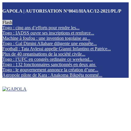
GAPOLA | AUTORISATION N°0041/HAAC/12-2021/PL/P
Flash
Togo : cinq ans d’efforts pour rendre les...
Togo : IADSS ouvre ses inscriptions et renforce...
Machine à foufou : une invention togolaise au...
Togo : Gal Dimini Allahare diligente une enquête...
Football : Tata Avlessi appelle Gianni Infantino et Patrice...
Plus de 40 organisations de la société civile...
Togo : l’UFC en congrès ordinaire ce weekend...
Togo : 132 fonctionnaires sanctionnés en deux ans
Togo : le gouvernement annonce la création d’une...
Agropole pilote de Kara : Anakoma Bikpéta nommé...